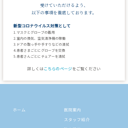
095-843-7234
受けていただけるよう、
受付：9:00 - 18:00
以下の事項を徹底しております。
休診：土午後・日・祝
新型コロナウイルス対策として
時間
1.マスクとグローブの着用
月
火
水
木
金
土
日祝
2.室内の換気、空気清浄機の稼働
9:00
3.ドアの取っ手や手すりなどの清拭
~
●
●
●
●
●
~12:30
休診
4.患者さまごとにグローブを交換
12:00
5.患者さんごとにチェアーを清拭
13:30
~
●
●
●
●
●
休診
休診
詳しくは
こちらのページ
をご覧ください
18:00
ホーム
医院案内
スタッフ紹介