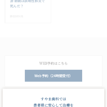
源 頼朝は誤嚥性肺炎で
死んだ？
2022.03.31
WEB予約はこちら
Web予約（24時間受付）
電話予約はこちら
すやま歯科では
患者様に安心して治療を