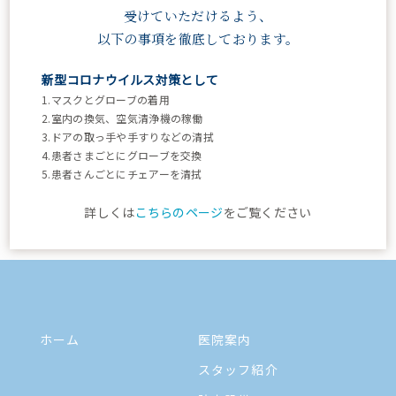
095-843-7234
受けていただけるよう、
受付：9:00 - 18:00
以下の事項を徹底しております。
休診：土午後・日・祝
新型コロナウイルス対策として
時間
1.マスクとグローブの着用
月
火
水
木
金
土
日祝
2.室内の換気、空気清浄機の稼働
9:00
3.ドアの取っ手や手すりなどの清拭
~
●
●
●
●
●
~12:30
休診
4.患者さまごとにグローブを交換
12:00
5.患者さんごとにチェアーを清拭
13:30
~
●
●
●
●
●
休診
休診
詳しくは
こちらのページ
をご覧ください
18:00
ホーム
医院案内
スタッフ紹介