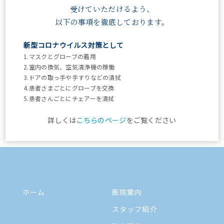
095-843-7234
受けていただけるよう、
受付：9:00 - 18:00
以下の事項を徹底しております。
休診：土午後・日・祝
新型コロナウイルス対策として
時間
1.マスクとグローブの着用
月
火
水
木
金
土
日祝
2.室内の換気、空気清浄機の稼働
9:00
3.ドアの取っ手や手すりなどの清拭
~
●
●
●
●
●
~12:30
休診
4.患者さまごとにグローブを交換
12:00
5.患者さんごとにチェアーを清拭
13:30
~
●
●
●
●
●
休診
休診
詳しくは
こちらのページ
をご覧ください
18:00
ホーム
医院案内
スタッフ紹介