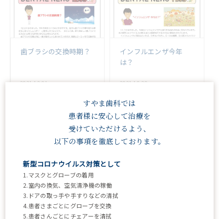
歯ブラシの交換時期？
インフルエンザ今年
は？
2021.12.01
2021.10.29
すやま歯科では
患者様に安心して治療を
受けていただけるよう、
以下の事項を徹底しております。
新型コロナウイルス対策として
1.マスクとグローブの着用
サツマイモの効果
入れ歯もリサイクル
2.室内の換気、空気清浄機の稼働
3.ドアの取っ手や手すりなどの清拭
4.患者さまごとにグローブを交換
2021.09.30
2021.08.31
5.患者さんごとにチェアーを清拭