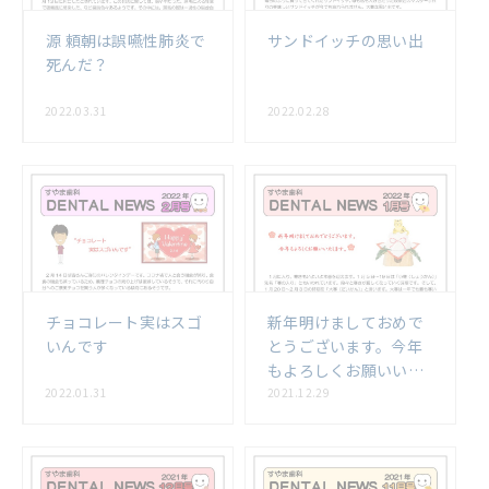
源 頼朝は誤嚥性肺炎で
サンドイッチの思い出
死んだ？
2022.03.31
2022.02.28
チョコレート実はスゴ
新年明けましておめで
いんです
とうございます。今年
もよろしくお願いいた
します。
2022.01.31
2021.12.29