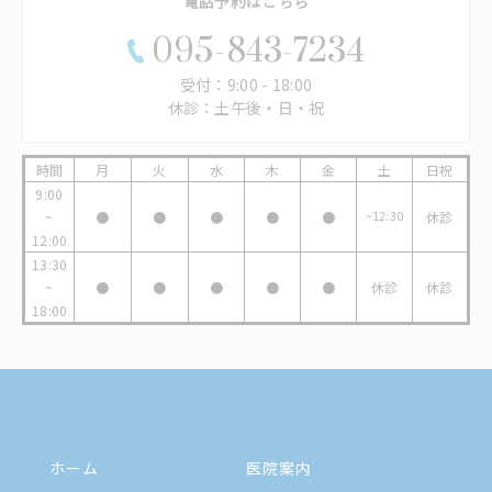
電話予約はこちら
095-843-7234
受付：9:00 - 18:00
休診：土午後・日・祝
時間
月
火
水
木
金
土
日祝
9:00
~
●
●
●
●
●
~12:30
休診
12:00
13:30
~
●
●
●
●
●
休診
休診
18:00
ホーム
医院案内