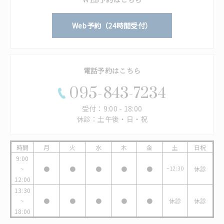
Web予約（24時間受付）
電話予約はこちら
095-843-7234
受付：9:00 - 18:00
休診：土午後・日・祝
時間
月
火
水
木
金
土
日祝
9:00
~
●
●
●
●
●
~12:30
休診
12:00
13:30
~
●
●
●
●
●
休診
休診
18:00