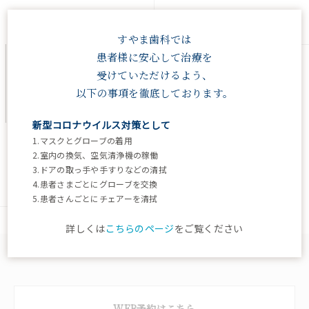
2026.07.31
2024.12.03
すやま歯科では
患者様に安心して治療を
受けていただけるよう、
以下の事項を徹底しております。
新型コロナウイルス対策として
1.マスクとグローブの着用
新年明けましておめでとう
2.室内の換気、空気清浄機の稼働
ございます。今年もよろし
3.ドアの取っ手や手すりなどの清拭
くお願いいたします。
4.患者さまごとにグローブを交換
2021.12.29
5.患者さんごとにチェアーを清拭
詳しくは
こちらのページ
をご覧ください
WEB予約はこちら