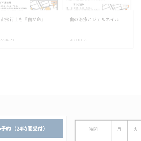
宇宙飛行士も『歯が命』
歯の治療とジェルネイル
22.04.28
2021.01.29
b予約（24時間受付）
時間
月
火