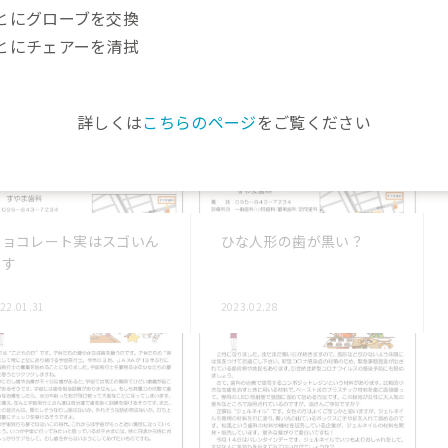
関連記事
ごとにグローブを交換
ごとにチェアーを清拭
詳しくは
こちらのページ
をご覧ください
チョコレート実はスゴいん
ひな人形の歯が黒い？
です
22.01.31
2023.02.28