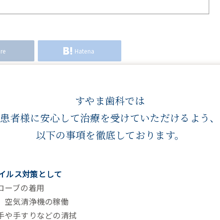
re
Hatena
すやま歯科では
患者様に安心して治療を
受けていただけるよう、
年末といえば大掃除！
以下の事項を徹底しております。
イルス対策として
グローブの着用
気、空気清浄機の稼働
っ手や手すりなどの清拭