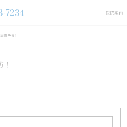
3-7234
医院案内
歯周病予防！
防！
インプラント
審美歯科治療
矯正治療