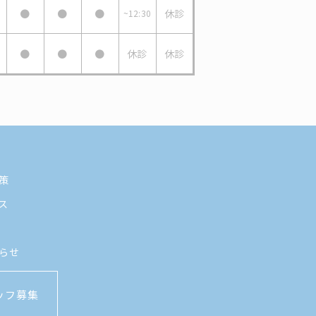
●
●
●
休診
~12:30
●
●
●
休診
休診
策
ス
らせ
ッフ募集