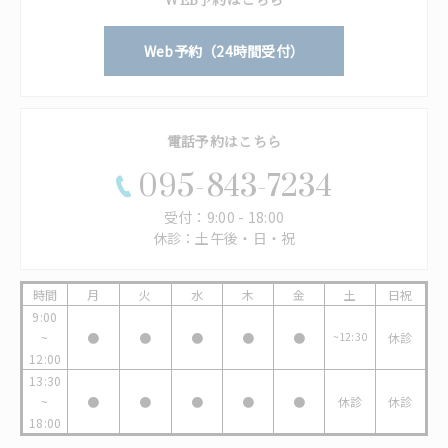
Web予約（24時間受付）
電話予約はこちら
095-843-7234
受付：9:00 - 18:00
休診：土午後・日・祝
時間
月
火
水
木
金
土
日祝
9:00
~
●
●
●
●
●
~12:30
休診
12:00
13:30
~
●
●
●
●
●
休診
休診
18:00