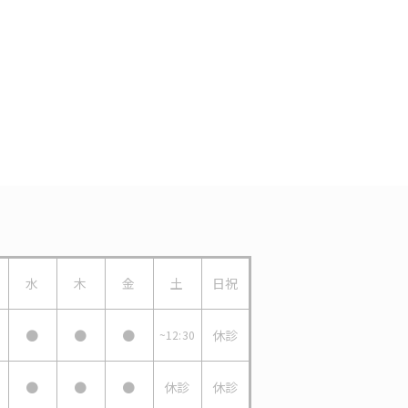
水
木
金
土
日祝
●
●
●
休診
~12:30
●
●
●
休診
休診