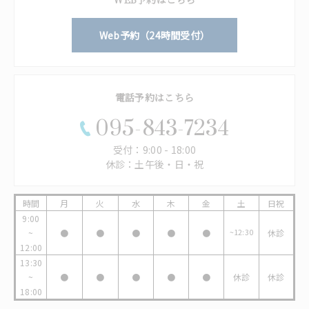
Web予約（24時間受付）
電話予約はこちら
095-843-7234
受付：9:00 - 18:00
休診：土午後・日・祝
時間
月
火
水
木
金
土
日祝
9:00
~
●
●
●
●
●
~12:30
休診
12:00
13:30
~
●
●
●
●
●
休診
休診
18:00