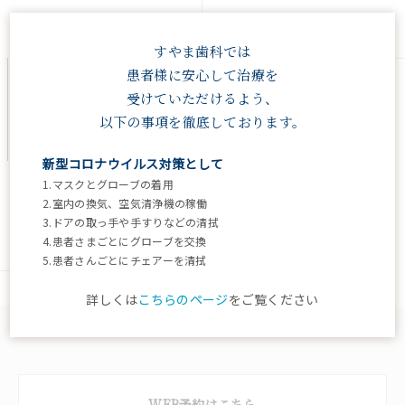
2026.01.30
2022.07.28
すやま歯科では
患者様に安心して治療を
受けていただけるよう、
以下の事項を徹底しております。
新型コロナウイルス対策として
1.マスクとグローブの着用
源 頼朝は誤嚥性肺炎で死ん
2.室内の換気、空気清浄機の稼働
だ？
3.ドアの取っ手や手すりなどの清拭
4.患者さまごとにグローブを交換
2022.03.31
5.患者さんごとにチェアーを清拭
詳しくは
こちらのページ
をご覧ください
WEB予約はこちら